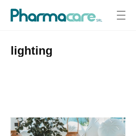
Home
Portfolio
lighting
Pharmacare srl
Pharmacare è una società farmaceutica fondata nel 1998 in Italia
lighting