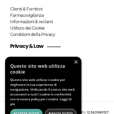
Clienti & Fornitori
Farmacovigilanza
Informazioni & reclami
Utilizzo dei Cookie
Condizioni della Privacy
Privacy & Law
×
Customers & Suppliers
Questo sito web utilizza
Pharmacovigilance Policy
cookie
Complaints information
Questo sito web utilizza i cookie per
Cookie Policy
migliorare la tua esperienza di
Privacy Policy
navigazione. Utilizzando il nostro sito web
acconsenti a tutti i cookie in conformità
con la nostra policy per i cookie.
Leggi di
più
© 2020 Pharmacare srl. All rights reserved | P.I. 12363980157
ACCETTA TUTTO
RIFIUTA TUTTO