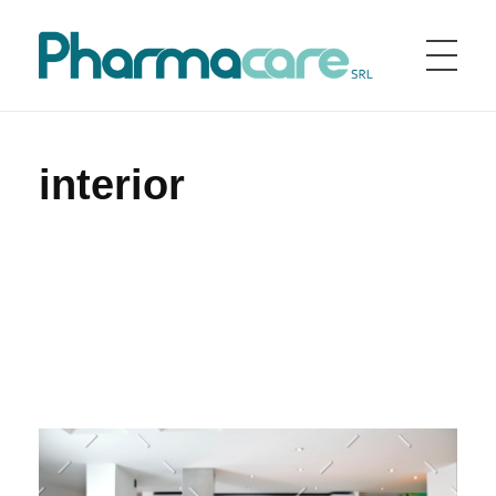
Home
Portfolio
interior
Pharmacare srl
Pharmacare è una società farmaceutica fondata nel 1998 in Italia
interior