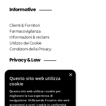
Informative
Clienti & Fornitori
Farmacovigilanza
Informazioni & reclami
Utilizzo dei Cookie
Condizioni della Privacy
Privacy & Law
×
Customers & Suppliers
Questo sito web utilizza
Pharmacovigilance Policy
cookie
Complaints information
Questo sito web utilizza i cookie per
Cookie Policy
migliorare la tua esperienza di
Privacy Policy
navigazione. Utilizzando il nostro sito web
acconsenti a tutti i cookie in conformità